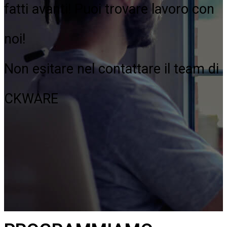
fatti avanti! Puoi trovare lavoro con
noi!
Non esitare nel contattare il team di
CKWARE