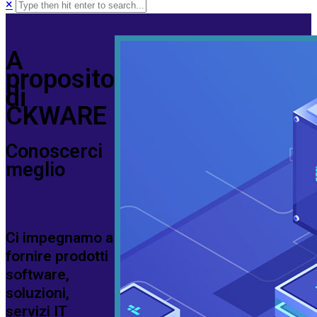
×
A
proposito
di
CKWARE
Conoscerci
meglio
Ci impegnamo a
fornire prodotti
software,
soluzioni,
servizi IT