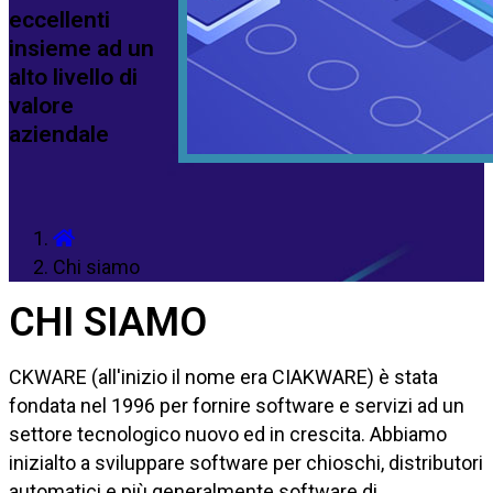
eccellenti
insieme ad un
alto livello di
valore
aziendale
Chi siamo
CHI SIAMO
CKWARE (all'inizio il nome era CIAKWARE) è stata
fondata nel 1996 per fornire software e servizi ad un
settore tecnologico nuovo ed in crescita. Abbiamo
inizialto a sviluppare software per chioschi, distributori
automatici e più generalmente software di